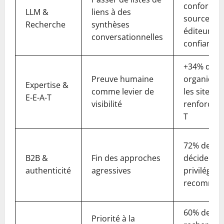
conformes
LLM &
liens à des
sources fia
Recherche
synthèses
éditeurs d
conversationnelles
confiance
+34% de vis
Preuve humaine
organique
Expertise &
comme levier de
les sites
E-E-A-T
visibilité
renforçant 
T
72% des
B2B &
Fin des approches
décideurs
authenticité
agressives
privilégien
recomman
60% des
Priorité à la