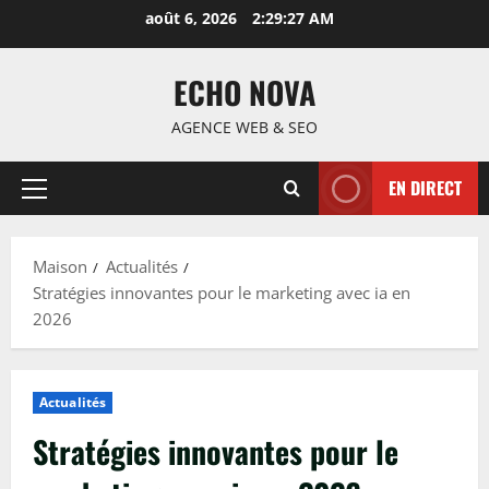
Passer
août 6, 2026
2:29:28 AM
au
contenu
ECHO NOVA
AGENCE WEB & SEO
EN DIRECT
Menu
principal
Maison
Actualités
Stratégies innovantes pour le marketing avec ia en
2026
Actualités
Stratégies innovantes pour le