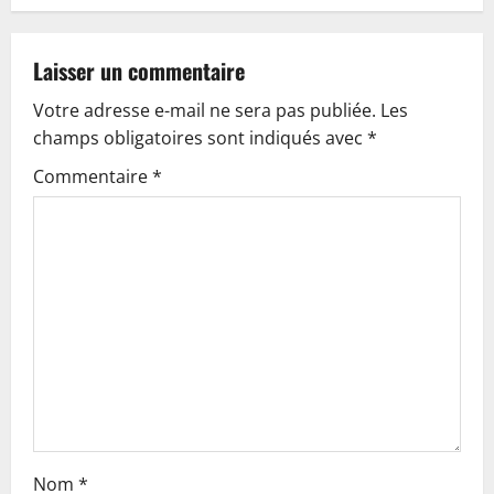
a
v
Laisser un commentaire
Votre adresse e-mail ne sera pas publiée.
Les
i
champs obligatoires sont indiqués avec
*
g
Commentaire
*
a
t
i
o
n
Nom
*