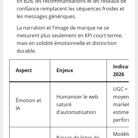
En B2B, les recommandations et les réseaux de
confiance remplacent les séquences froides et
les messages génériques.
La narration et l’image de marque ne se
mesurent plus seulement en KPI court terme,
mais en solidité émotionnelle et distinction
durable.
Indicateur
Aspect
Enjeux
2026
UGC = 4x 
Humaniser le web
moyen, 93
Émotion et
saturé
marketeur
IA
d’automatisation
estiment s
performan
Modèles
Passer de listes de