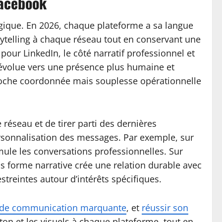
Facebook
égique. En 2026, chaque plateforme a sa langue
orytelling à chaque réseau tout en conservant une
 pour LinkedIn, le côté narratif professionnel et
k évolue vers une présence plus humaine et
pproche coordonnée mais souplesse opérationnelle
 réseau et de tirer parti des dernières
personnalisation des messages. Par exemple, sur
mule les conversations professionnelles. Sur
us forme narrative crée une relation durable avec
treintes autour d’intérêts spécifiques.
s de communication marquante
, et
réussir son
ton et les visuels à chaque plateforme, tout en