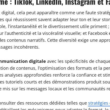
me : TikTok, LinkedIn, Instagram et 
g digital, cela peut apparaître comme une faute strat
ses qui réussissent savent adapter leur ton et leur st
e, l’instantanéité et le divertissement utile priment ;
 l’authenticité et la viscéralité visuelle; et Faceboo
t des contenus narratifs. Cette diversité exige une a
essages incohérents.
munication digitale
avec les spécificités de chaque
ation de contenus, l’optimisation des formats et la 
des analyses approfondies renforce la confiance et sti
es tutoriels courts et des démonstrations produit so
tre mis sur les messages locaux et les communautés res
nsulter des ressources dédiées telles que
stratégie
 détaillent les mécanismes pour adapter le format, le 