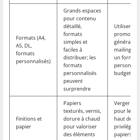
Grands espaces
pour contenu
détaillé,
Utiliser A5
formats
promotion
Formats (A4,
simples et
générales;
A5, DL,
faciles à
mailings; 
formats
distribuer; les
un format
personnalisés)
formats
personnalis
personnalisés
budget le 
peuvent
surprendre
Papiers
Verger les 
texturés, vernis,
pour les s
Finitions et
dorure à chaud
haut de g
papier
pour valoriser
privilégier
des éléments
papiers re