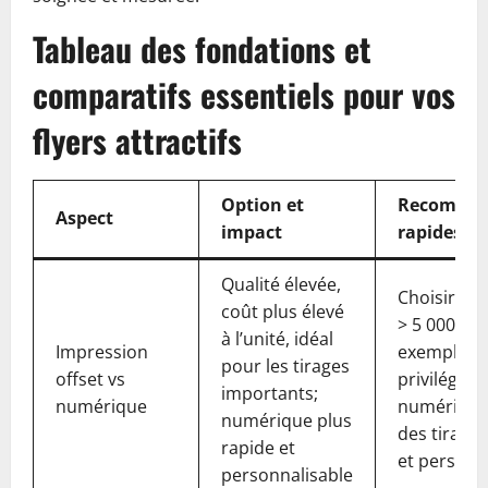
Tableau des fondations et
comparatifs essentiels pour vos
flyers attractifs
Option et
Recomman
Aspect
impact
rapides
Qualité élevée,
Choisir off
coût plus élevé
> 5 000
à l’unité, idéal
Impression
exemplaire
pour les tirages
offset vs
privilégier
importants;
numérique
numérique
numérique plus
des tirage
rapide et
et personn
personnalisable