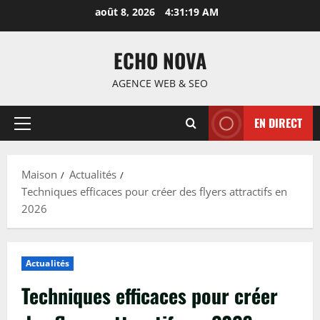
Passer
août 8, 2026
4:31:20 AM
au
contenu
ECHO NOVA
AGENCE WEB & SEO
EN DIRECT
Menu
principal
Maison
Actualités
Techniques efficaces pour créer des flyers attractifs en
2026
Actualités
Techniques efficaces pour créer