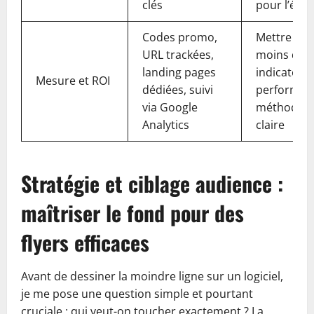
clés
pour l’écol
Codes promo,
Mettre en 
URL trackées,
moins deu
landing pages
indicateur
Mesure et ROI
dédiées, suivi
performan
via Google
méthode de
Analytics
claire
Stratégie et ciblage audience :
maîtriser le fond pour des
flyers efficaces
Avant de dessiner la moindre ligne sur un logiciel,
je me pose une question simple et pourtant
cruciale : qui veut-on toucher exactement ? La