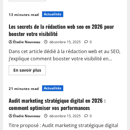
plus
sur
Stratégie
Actualités
13 minutes read
réseaux
sociaux :
comment
Les secrets de la rédaction web seo en 2026 pour
réussir
en
booster votre visibilité
2026
Élodie Nouveau
décembre 15, 2025
0
Dans cet article dédié à la rédaction web et au SEO,
j’explique comment booster votre visibilité en...
En
En savoir plus
savoir
plus
sur
Les
Actualités
21 minutes read
secrets
de
la
Audit marketing stratégique digital en 2026 :
rédaction
web
comment optimiser vos performances
seo
en
Élodie Nouveau
décembre 15, 2025
0
2026
pour
Titre proposé : Audit marketing stratégique digital
booster