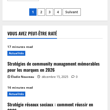
plus
sur
Pagination
Révolution
1
2
3
4
Suivant
technologique
en
des
agriculture
:
comment
publications
l’ia
VOUS AVEZ PEUT-ÊTRE RATÉ
transforme
les
pratiques
en
17 minutes read
2026
Actualités
Stratégies de community management mémorables
pour les marques en 2026
Élodie Nouveau
décembre 15, 2025
0
16 minutes read
Actualités
Stratégie réseaux sociaux : comment réussir en