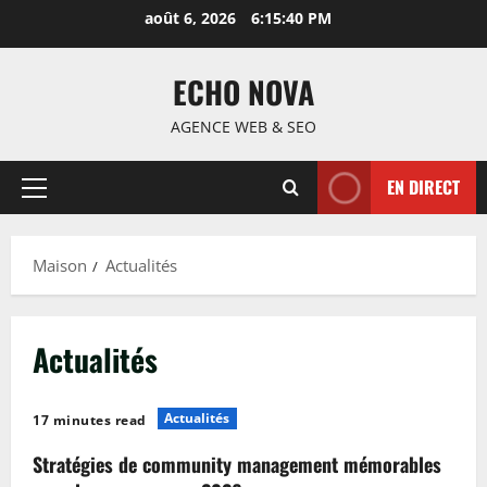
Passer
août 6, 2026
6:15:41 PM
au
contenu
ECHO NOVA
AGENCE WEB & SEO
EN DIRECT
Menu
principal
Maison
Actualités
Actualités
Actualités
17 minutes read
Stratégies de community management mémorables