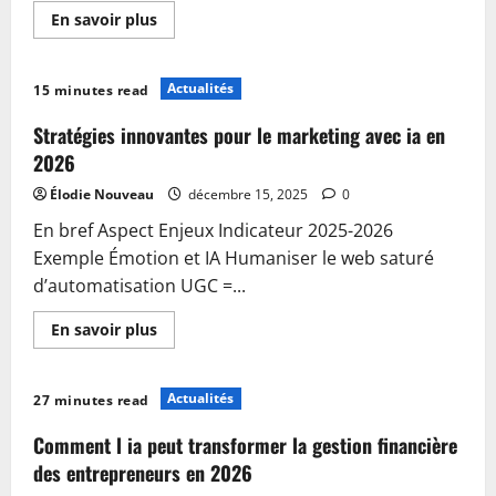
En
En savoir plus
savoir
plus
sur
Comment
Actualités
15 minutes read
l’ia
améliore
la
Stratégies innovantes pour le marketing avec ia en
précision
des
2026
prévisions
de
Élodie Nouveau
décembre 15, 2025
0
vente
malgré
En bref Aspect Enjeux Indicateur 2025-2026
les
incertitudes
Exemple Émotion et IA Humaniser le web saturé
en
2026
d’automatisation UGC =...
En
En savoir plus
savoir
plus
sur
Stratégies
Actualités
27 minutes read
innovantes
pour
le
Comment l ia peut transformer la gestion financière
marketing
avec
des entrepreneurs en 2026
ia