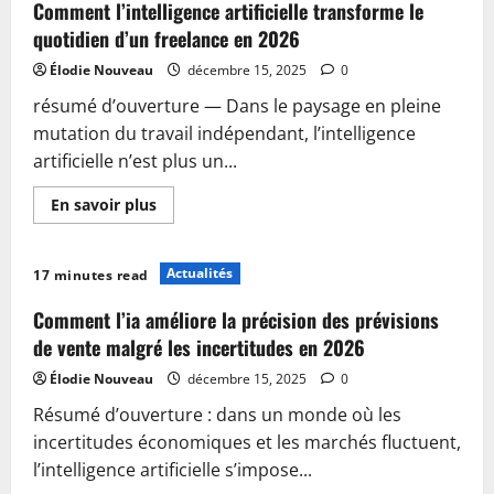
2026
Comment l’intelligence artificielle transforme le
:
quelles
quotidien d’un freelance en 2026
innovations
pour
Élodie Nouveau
décembre 15, 2025
0
les
mobilités
résumé d’ouverture — Dans le paysage en pleine
de
demain
mutation du travail indépendant, l’intelligence
?
artificielle n’est plus un...
En
En savoir plus
savoir
plus
sur
Comment
Actualités
17 minutes read
l’intelligence
artificielle
transforme
Comment l’ia améliore la précision des prévisions
le
quotidien
de vente malgré les incertitudes en 2026
d’un
freelance
Élodie Nouveau
décembre 15, 2025
0
en
2026
Résumé d’ouverture : dans un monde où les
incertitudes économiques et les marchés fluctuent,
l’intelligence artificielle s’impose...