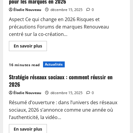
pour les marques en 2026
Élodie Nouveau
décembre 15, 2025
0
Aspect Ce qui change en 2026 Risques et
précautions Forums de marques Renouveau
centré sur la co-création...
En
En savoir plus
savoir
plus
sur
Stratégies
Actualités
16 minutes read
de
community
management
Stratégie réseaux sociaux : comment réussir en
mémorables
pour
2026
les
marques
Élodie Nouveau
décembre 15, 2025
0
en
2026
Résumé d’ouverture : dans l’univers des réseaux
sociaux, 2026 s’annonce comme une année où
l’authenticité, la vidéo...
En
En savoir plus
savoir