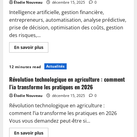
en
Élodie Nouveau
décembre 15, 2025
0
2026
Intelligence artificielle, gestion financière,
entrepreneurs, automatisation, analyse prédictive,
prise de décision, optimisation des coûts, gestion
des risques,...
En
En savoir plus
savoir
plus
sur
Comment
Actualités
12 minutes read
l
ia
peut
Révolution technologique en agriculture : comment
transformer
la
l’ia transforme les pratiques en 2026
gestion
financière
Élodie Nouveau
décembre 15, 2025
0
des
entrepreneurs
Révolution technologique en agriculture :
en
2026
comment l’ia transforme les pratiques en 2026
Vous vous demandez peut-être si...
En
En savoir plus
savoir