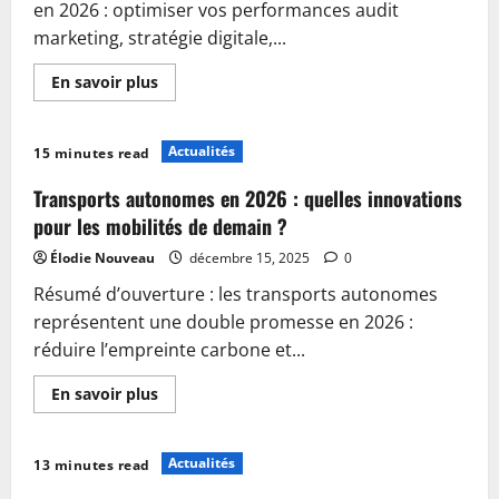
votre
en 2026 : optimiser vos performances audit
visibilité
marketing, stratégie digitale,...
En
En savoir plus
savoir
plus
sur
Audit
Actualités
15 minutes read
marketing
stratégique
digital
Transports autonomes en 2026 : quelles innovations
en
2026
pour les mobilités de demain ?
:
comment
Élodie Nouveau
décembre 15, 2025
0
optimiser
vos
Résumé d’ouverture : les transports autonomes
performances
représentent une double promesse en 2026 :
réduire l’empreinte carbone et...
En
En savoir plus
savoir
plus
sur
Transports
Actualités
13 minutes read
autonomes
en