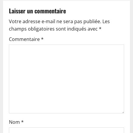
t
Laisser un commentaire
n
Votre adresse e-mail ne sera pas publiée.
Les
champs obligatoires sont indiqués avec
*
a
Commentaire
*
v
i
g
a
t
i
o
Nom
*