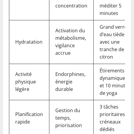
concentration
méditer 5
minutes
Grand verre
Activation du
d’eau tiède
métabolisme,
Hydratation
avec une
vigilance
tranche de
accrue
citron
Étirements
Activité
Endorphines,
dynamiques
physique
énergie
et 10 minutes
légère
durable
de yoga
3 tâches
Gestion du
Planification
prioritaires et
temps,
rapide
créneaux
priorisation
dédiés