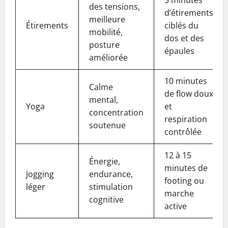
5 minutes
des tensions,
d’étirements
meilleure
Étirements
ciblés du
mobilité,
dos et des
posture
épaules
améliorée
10 minutes
Calme
de flow doux
mental,
Yoga
et
concentration
respiration
soutenue
contrôlée
12 à 15
Énergie,
minutes de
Jogging
endurance,
footing ou
léger
stimulation
marche
cognitive
active