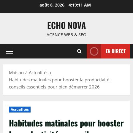
Passer
août 8, 2026
4:19:12 AM
au
contenu
ECHO NOVA
AGENCE WEB & SEO
EN DIRECT
Menu
principal
Maison
Actualités
Habitudes matinales pour booster la productivité :
conseils essentiels pour bien démarrer 2026
Actualités
Habitudes matinales pour booster