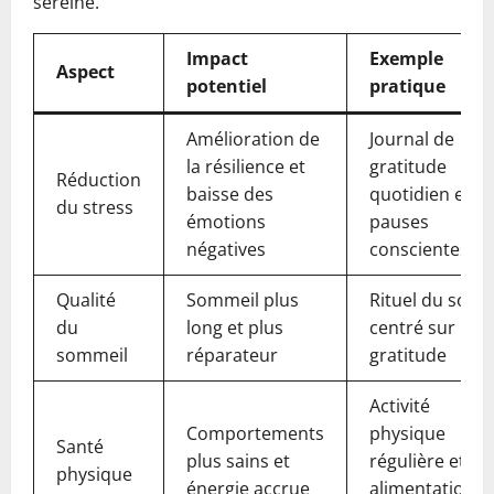
sereine.
Impact
Exemple
Aspect
potentiel
pratique
Amélioration de
Journal de
la résilience et
gratitude
Réduction
baisse des
quotidien et
du stress
émotions
pauses
négatives
conscientes
Qualité
Sommeil plus
Rituel du soir
du
long et plus
centré sur la
sommeil
réparateur
gratitude
Activité
Comportements
physique
Santé
plus sains et
régulière et
physique
énergie accrue
alimentation