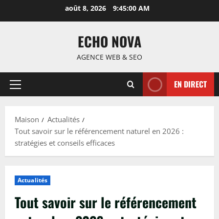
Passer
août 8, 2026
9:45:01 AM
au
contenu
ECHO NOVA
AGENCE WEB & SEO
EN DIRECT
Menu
principal
Maison
Actualités
Tout savoir sur le référencement naturel en 2026 :
stratégies et conseils efficaces
Actualités
Tout savoir sur le référencement