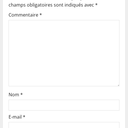
champs obligatoires sont indiqués avec
*
i
Commentaire
*
g
a
t
i
o
n
Nom
*
E-mail
*