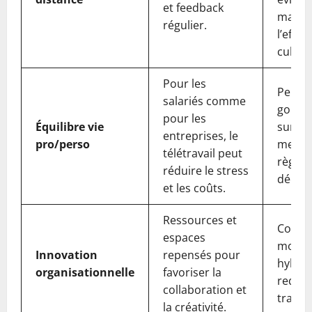
et feedback
manag
régulier.
l’effri
cultur
Pour les
Peut a
salariés comme
gonfle
pour les
Équilibre vie
surch
entreprises, le
pro/perso
menta
télétravail peut
règles
réduire le stress
décon
et les coûts.
Ressources et
Condui
espaces
modèl
Innovation
repensés pour
hybrid
organisationnelle
favoriser la
redéfi
collaboration et
travai
la créativité.