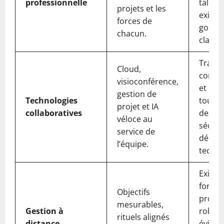
professionnelle
talent
projets et les
exige 
forces de
gouve
chacun.
claire.
Transf
Cloud,
commu
visioconférence,
et la p
gestion de
Technologies
tout e
projet et IA
collaboratives
des qu
véloce au
sécuri
service de
dépen
l’équipe.
techno
Exige 
formés
Objectifs
proce
mesurables,
Gestion à
robus
rituels alignés
distance
éviter 