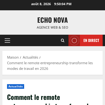
Passer
août 8, 2026
9:50:05 PM
au
contenu
ECHO NOVA
AGENCE WEB & SEO
EN DIRECT
Menu
principal
Maison
Actualités
Comment le remote entrepreneurship transforme les
modes de travail en 2026
Actualités
Comment le remote