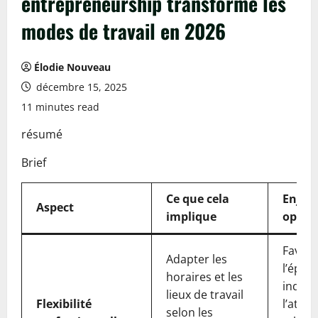
entrepreneurship transforme les
modes de travail en 2026
Élodie Nouveau
décembre 15, 2025
11 minutes read
résumé
Brief
Ce que cela
Enjeux
Aspect
implique
oppor
Favori
Adapter les
l’épa
horaires et les
individ
lieux de travail
Flexibilité
l’attra
selon les