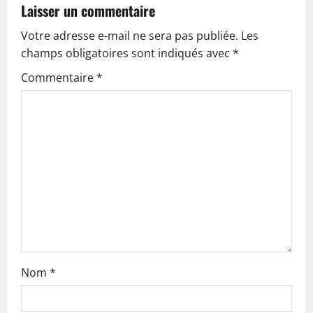
a
Laisser un commentaire
v
Votre adresse e-mail ne sera pas publiée.
Les
champs obligatoires sont indiqués avec
*
i
Commentaire
*
g
a
t
i
o
n
Nom
*